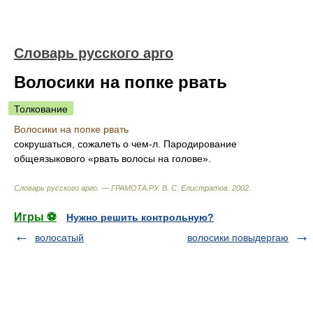
Словарь русского арго
Волосики на попке рвать
Толкование
Волосики на попке рвать
сокрушаться, сожалеть о чем-л. Пародирование
общеязыкового «рвать волосы на голове».
Словарь русского арго. — ГРАМОТА.РУ
.
В. С. Елистратов
.
2002
.
Игры ⚽
Нужно решить контрольную?
волосатый
волосики повыдергаю